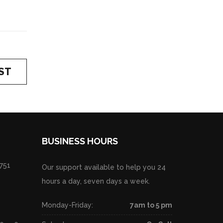
ST
BUSINESS HOURS
751
Our support available to help you 24
hours a day, seven days a week.
Monday-Friday:
7am to 5 pm