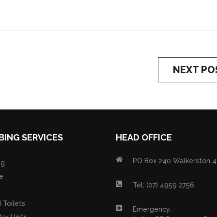
NEXT PO
BING SERVICES
HEAD OFFICE
PO Box 240 Walkerston 4
ng
e
Tel: (07) 4959 2756
 Toilets
Emergency: