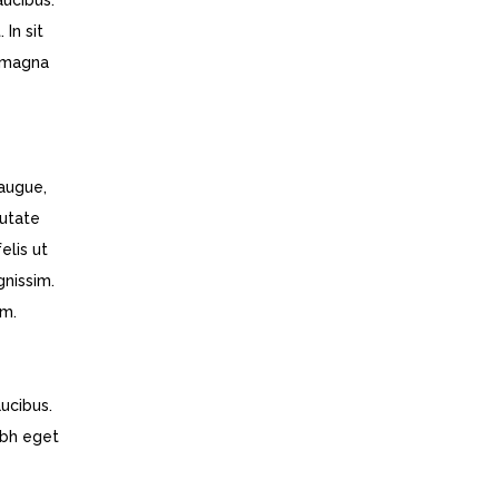
aucibus.
In sit
t magna
 augue,
putate
elis ut
gnissim.
um.
aucibus.
ibh eget