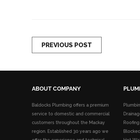
PREVIOUS POST
ABOUT COMPANY
PLUM
Baldocks Plumbing offers a premium
Plumbi
service to domestic and commercial
Drainag
customers throughout the Mackay
Roofing
region. Established 30 years ago we
Blocked