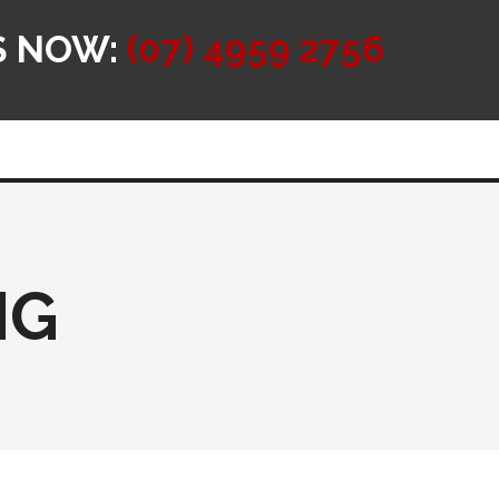
S NOW:
(07) 4959 2756
NG