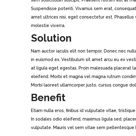
sem sollicitudin suscipit. Praesent rutrum elit at
Suspendisse potenti. Vivamus sem erat, consequat et
amet ultrices nisi, eget consectetur est. Phasellus 
molestie viverra.
Solution
Nam auctor iaculis elit non tempor. Donec nec null
in euismod ex. Vestibulum sit amet arcu eu ex vesti
at ligula eget egestas. Proin malesuada placerat la
eleifend. Morbi et magna vel magna rutrum condimen
Morbi laoreet ullamcorper justo, cursus congue do
Benefit
Etiam nulla eros, finibus id vulputate vitae, tristi
In sodales odio eleifend, maximus ligula sed, place
vulputate. Mauris vel sem vitae sem pellentesque l