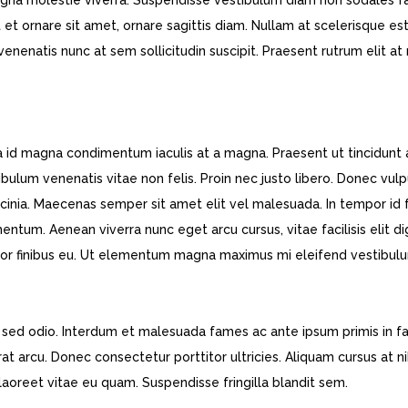
 magna molestie viverra. Suspendisse vestibulum diam non sodales f
 ornare sit amet, ornare sagittis diam. Nullam at scelerisque est. 
venenatis nunc at sem sollicitudin suscipit. Praesent rutrum elit a
a id magna condimentum iaculis at a magna. Praesent ut tincidunt
bulum venenatis vitae non felis. Proin nec justo libero. Donec vul
cinia. Maecenas semper sit amet elit vel malesuada. In tempor id f
tum. Aenean viverra nunc eget arcu cursus, vitae facilisis elit di
lor finibus eu. Ut elementum magna maximus mi eleifend vestibul
que sed odio. Interdum et malesuada fames ac ante ipsum primis in f
rat arcu. Donec consectetur porttitor ultricies. Aliquam cursus at n
aoreet vitae eu quam. Suspendisse fringilla blandit sem.