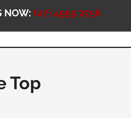
S NOW:
(07) 4959 2756
e Top