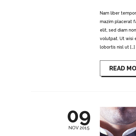
Nam liber tempor
mazim placerat f
elit, sed diam n
volutpat. Ut wisi
lobortis nisl ut […]
READ M
09
NOV 2015