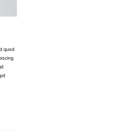
id quod
piscing
at
pit