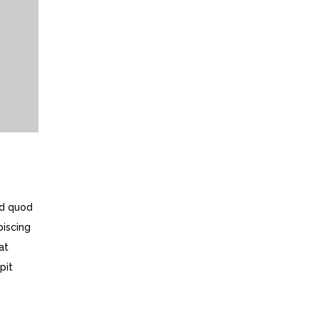
id quod
piscing
at
pit