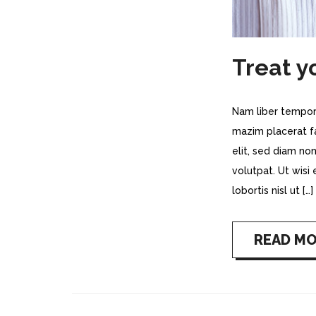
Treat y
Nam liber tempor
mazim placerat f
elit, sed diam n
volutpat. Ut wisi
lobortis nisl ut […]
READ M