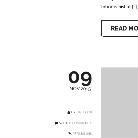
lobortis nisl ut […]
READ M
09
NOV 2015
BY
BALDOCK
WITH
0 COMMENTS
PERMALINK