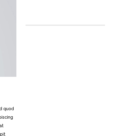
Comments feed
WordPress.org
id quod
piscing
at
pit