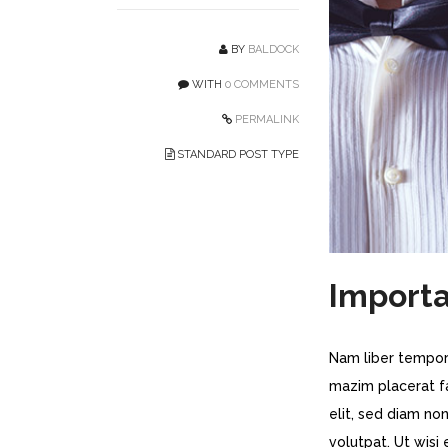
BY
BALDOCK
WITH
0 COMMENTS
PERMALINK
STANDARD POST TYPE
Importa
Nam liber tempor
mazim placerat f
elit, sed diam n
volutpat. Ut wisi