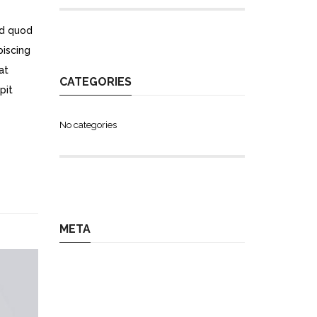
id quod
piscing
at
CATEGORIES
pit
No categories
META
Log in
Entries feed